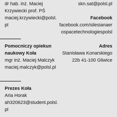
dr hab. inż. Maciej
skn.sat@polsl.pl
Krzywiecki prof. PŚ
maciej.krzywiecki@polsl.
Facebook
pl
facebook.com/silesianaer
ospacetechnologiespolsl
Pomocniczy opiekun
Adres
naukowy Koła
Stanisława Konarskiego
mgr inż. Maciej Malczyk
22b 41-100 Gliwice
maciej.malczyk@polsl.pl
Prezes Koła
Aria Horak
ah320623@student.polsl.
pl